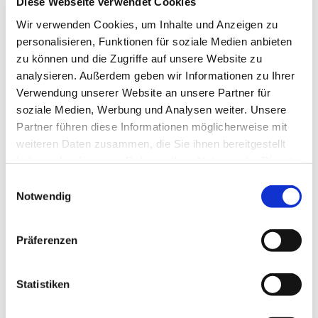
Diese Webseite verwendet Cookies
Wir verwenden Cookies, um Inhalte und Anzeigen zu
Wenn Sie ein familiäres und vertrauensvolles
personalisieren, Funktionen für soziale Medien anbieten
Arbeitsumfeld suchen... dann lesen Sie weiter.
zu können und die Zugriffe auf unsere Website zu
analysieren. Außerdem geben wir Informationen zu Ihrer
Verwendung unserer Website an unsere Partner für
In unserem modern eingerichteten Büro werden
soziale Medien, Werbung und Analysen weiter. Unsere
Partner führen diese Informationen möglicherweise mit
Sie sich wohlfühlen. Hier hilft jeder jedem.
weiteren Daten zusammen, die Sie ihnen bereitgestellt
Kenntnisse in der Addison-Software sind von
haben oder die sie im Rahmen Ihrer Nutzung der Dienste
Vorteil, aber keine Voraussetzung, da wir eine
gesammelt haben.
Einwilligungsauswahl
Notwendig
umfassende Einarbeitung bieten. Für die tägliche
Flexibilität in einem geregelten Rahmen sorgt
Präferenzen
unsere Kernarbeitszeitregelung: Montag bis
Donnerstag von 08:00 bis 17:00 Uhr und Freitag
Statistiken
von 08:00 bis 14:00 Uhr. Unsere Arbeit ist